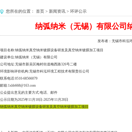
您所在的位置：
首页
>
新闻资讯
>
环评公示
纳弧纳米（无锡）有限公司
发布者：无锡市科泓环境工程
项目名称:
纳弧纳米
真空纳米
镀膜
设备
研发
及真空纳米
镀膜
加工
项目
建设单位:
纳弧纳米（无锡）有限公司
公司地址:
无锡市新吴区梅村街道梅西路
326
号二楼
环境影响评价机构:无锡市科泓环境工程技术有限责任公司
联系电话:0510-68566079
邮箱:1xhb668@163.com
公众提出意见的主要方式:电话、邮件
公示日期为2025年11月18日-2025年11月28日
纳弧纳米真空纳米镀膜设备研发及真空纳
米镀膜加工项目